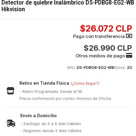
Detector de quiebre Inalámbrico DS-PDBG8-EG2-WB
Hikvision
$26.072 CLP
Pago con transferencia
$26.990 CLP
Otros medios de pago
SKU:
DS-PDBG8-EG2-WB
Stock:
20
Retiro en Tienda Física
(¿Cómo llegar?)
- Retiro Programado: Desde el
10
Previa confirmación por correo. Horarios de Oficina.
Envío a Domicilio
- Santiago de 4 a 6 días hábiles
- Regiones desde 5 días hábiles