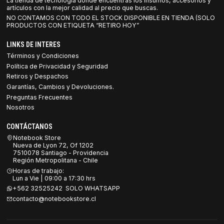
La tienda de tecnología donde encuentras los insumos, accesorios y
artículos con la mejor calidad al precio que buscas.
NO CONTAMOS CON TODO EL STOCK DISPONIBLE EN TIENDA (SOLO
PRODUCTOS CON ETIQUETA “RETIRO HOY”
LINKS DE INTERES
Términos y Condiciones
Política de Privacidad y Seguridad
Retiros y Despachos
Garantías, Cambios y Devoluciones.
Preguntas Frecuentes
Nosotros
CONTÁCTANOS
Notebook Store
Nueva de Lyon 72, Of 1202
7510078 Santiago - Providencia
Región Metropolitana - Chile
Horas de trabajo:
Lun a Vie | 09:00 a 17:30 hrs
+562 32525242 SOLO WHATSAPP
contacto@notebookstore.cl