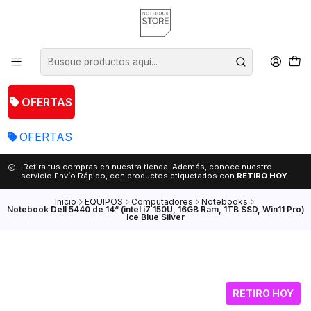
OFERTAS
OFERTAS
¡Retira tus compras en nuestra tienda! Además, conoce nuestro
servicio Envío Rápido, con productos etiquetados con
RETIRO HOY
Inicio
EQUIPOS
Computadores
Notebooks
Notebook Dell 5440 de 14“ (intel i7 150U, 16GB Ram, 1TB SSD, Win11 Pro)
Ice Blue Silver
RETIRO HOY