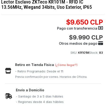
Lector Esclavo ZKTeco KR101M - RFID IC
13.56MHz, Wiegand 34bits, Uso Exterior, IP65
$9.650 CLP
Pago con transferencia
$9.990 CLP
Otros medios de pago
SKU:
KR101M
Stock:
83
Retiro en Tienda Física
(¿Cómo llegar?)
- Retiro Programado: Desde el
11
Previa confirmación por correo. Horarios de Oficina.
Envío a Domicilio
- Santiago de 3 a 5 días hábiles
- Regiones desde 4 días hábiles