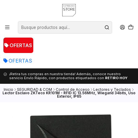
OFERTAS
OFERTAS
¡Retira tus compras en nuestra tienda! Además, conoce nuestro
servicio Envío Rápido, con productos etiquetados con
RETIRO HOY
Inicio
SEGURIDAD & COM
Control de Acceso
Lectores y Teclados
Lector Esclavo ZKTeco KR101M - RFID IC 13.56MHz, Wiegand 34bits, Uso
Exterior, IP65