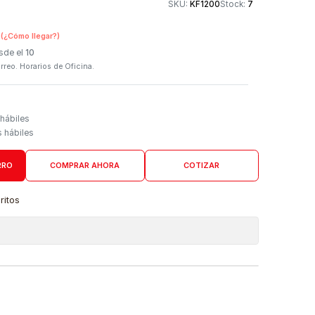
Otros medios de
SKU:
KF1200
n Tienda Física
(¿Cómo llegar?)
 Programado: Desde el
10
firmación por correo. Horarios de Oficina.
Domicilio
go de 3 a 5 días hábiles
es desde 4 días hábiles
AGREGAR AL CARRO
COMPRAR AHORA
COTIZAR
a lista de favoritos
 de ubicaciones