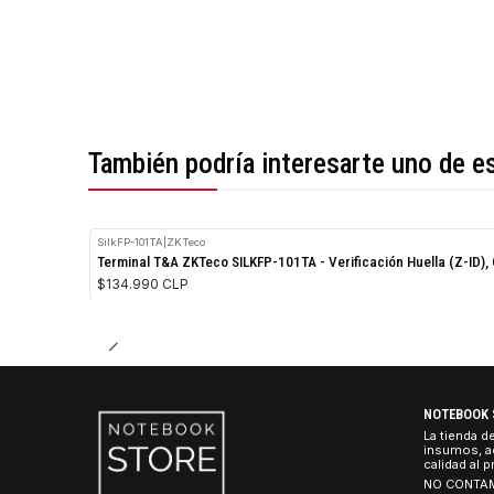
*Todas las imágenes son referenciales.
También podría interesarte uno 
SilkFP-101TA
|
ZKTeco
Terminal T&A ZKTeco SILKFP-101TA - Verificación Huella (
$134.990 CLP