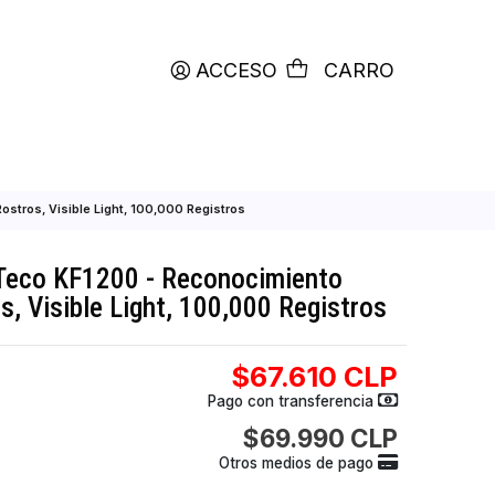
productos etiquetados con
RETIRO HOY
ACCESO
C
 Facial, 1500 Rostros, Visible Light, 100,000 Registros
egand ZKTeco KF1200 - Reconocimiento
00 Rostros, Visible Light, 100,000 Regis
$67.610
Pago con transfer
$69.990