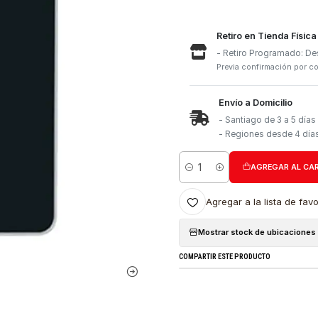
Retiro e
- Retiro
Previa con
Envío a 
- Santia
- Region
Cantidad
Agregar a l
Mostrar stock