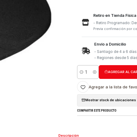
Retiro e
- Retiro
Previa con
Envío a 
- Santia
- Region
Cantidad
Agregar a l
Mostrar stock