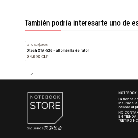
*Todas las imágenes son referenciales.
También podría interesarte uno 
XTA-526
|
Xtech
Xtech XTA-526 - alfombrilla de ratón
$4.990 CLP
NO