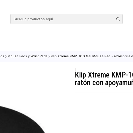
 tus compras en nuestra tienda! Además, conoce nuestro servicio Envío Rápido, con 
Periféricos
Mouse Pads y Wrist Pads
Klip Xtreme KMP-100 Gel Mouse Pa
|
Klip Xtre
ratón con