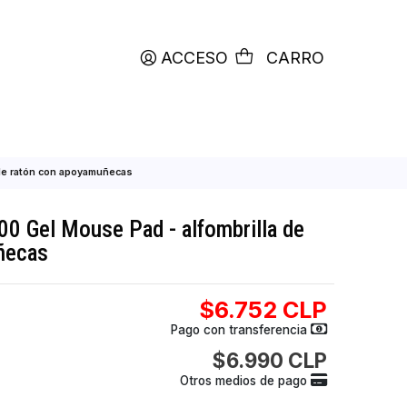
productos etiquetados con
RETIRO HOY
ACCESO
C
d - alfombrilla de ratón con apoyamuñecas
me KMP-100 Gel Mouse Pad - alfombrilla
 apoyamuñecas
$6.752
Pago con transfer
$6.990