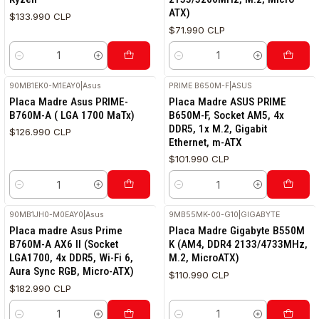
ATX)
$133.990 CLP
$71.990 CLP
Cantidad
Cantidad
90MB1EK0-M1EAY0
|
Asus
PRIME B650M-F
|
ASUS
RETIRO HOY
Placa Madre Asus PRIME-
Placa Madre ASUS PRIME
B760M-A ( LGA 1700 MaTx)
B650M-F, Socket AM5, 4x
DDR5, 1x M.2, Gigabit
$126.990 CLP
Ethernet, m-ATX
$101.990 CLP
Cantidad
Cantidad
90MB1JH0-M0EAY0
|
Asus
9MB55MK-00-G10
|
GIGABYTE
Placa madre Asus Prime
Placa Madre Gigabyte B550M
B760M-A AX6 II (Socket
K (AM4, DDR4 2133/4733MHz,
LGA1700, 4x DDR5, Wi-Fi 6,
M.2, MicroATX)
Aura Sync RGB, Micro-ATX)
$110.990 CLP
$182.990 CLP