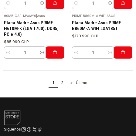
Cantidad
Cantidad
90MB1GA0-MVAAY0
|
Asus
PRIME B860M-A WIFI
|
ASUS
RETIRO HOY
Placa Madre Asus PRIME
Placa Madre Asus PRIME
H610M-K (LGA 1700), DDR5,
B860M-A WIFI LGA1851
PCIe 4.0)
$173.990 CLP
$85.990 CLP
Cantidad
Cantidad
1
2
»
Último
Síguenos