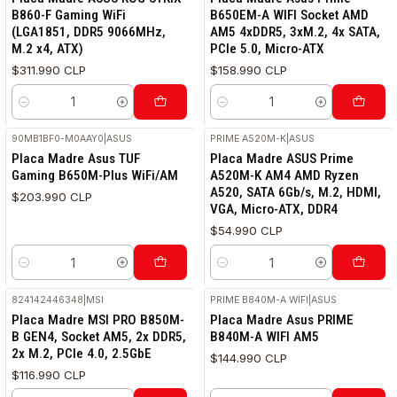
B860-F Gaming WiFi
B650EM-A WIFI Socket AMD
(LGA1851, DDR5 9066MHz,
AM5 4xDDR5, 3xM.2, 4x SATA,
M.2 x4, ATX)
PCIe 5.0, Micro-ATX
$311.990 CLP
$158.990 CLP
Cantidad
Cantidad
90MB1BF0-M0AAY0
|
ASUS
PRIME A520M-K
|
ASUS
RETIRO HOY
Placa Madre Asus TUF
Placa Madre ASUS Prime
Gaming B650M-Plus WiFi/AM
A520M-K AM4 AMD Ryzen
A520, SATA 6Gb/s, M.2, HDMI,
$203.990 CLP
VGA, Micro-ATX, DDR4
$54.990 CLP
Cantidad
Cantidad
824142446348
|
MSI
PRIME B840M-A WIFI
|
ASUS
Placa Madre MSI PRO B850M-
Placa Madre Asus PRIME
B GEN4, Socket AM5, 2x DDR5,
B840M-A WIFI AM5
2x M.2, PCIe 4.0, 2.5GbE
$144.990 CLP
$116.990 CLP