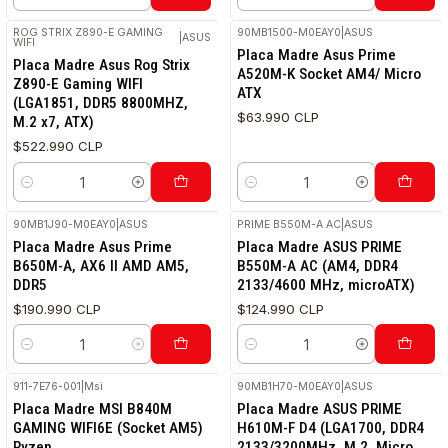
Cantidad
Cantidad
ROG STRIX Z890-E GAMING
90MB1500-M0EAY0
|
ASUS
|
ASUS
WIFI
Placa Madre Asus Prime
Placa Madre Asus Rog Strix
A520M-K Socket AM4/ Micro
Z890-E Gaming WIFI
ATX
(LGA1851, DDR5 8800MHZ,
$63.990 CLP
M.2 x7, ATX)
$522.990 CLP
Cantidad
Cantidad
90MB1J90-M0EAY0
|
ASUS
PRIME B550M-A AC
|
ASUS
RETIRO HOY
Placa Madre Asus Prime
Placa Madre ASUS PRIME
B650M-A, AX6 II AMD AM5,
B550M-A AC (AM4, DDR4
DDR5
2133/4600 MHz, microATX)
$190.990 CLP
$124.990 CLP
Cantidad
Cantidad
911-7E76-001
|
Msi
90MB1H70-M0EAY0
|
ASUS
RETIRO HOY
RETIRO HOY
Placa Madre MSI B840M
Placa Madre ASUS PRIME
GAMING WIFI6E (Socket AM5)
H610M-F D4 (LGA1700, DDR4
Ryzen
2133/3200MHz, M.2, Micro