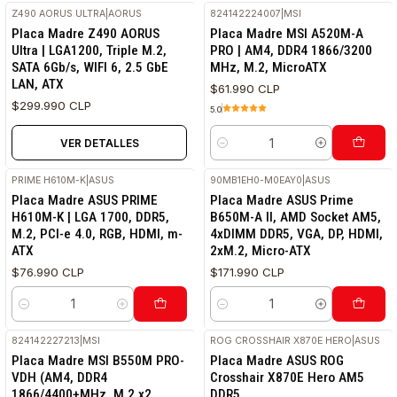
Z490 AORUS ULTRA
|
AORUS
824142224007
|
MSI
RETIRO HOY
Agotado
Placa Madre Z490 AORUS
Placa Madre MSI A520M-A
Ultra | LGA1200, Triple M.2,
PRO | AM4, DDR4 1866/3200
SATA 6Gb/s, WIFI 6, 2.5 GbE
MHz, M.2, MicroATX
LAN, ATX
$61.990 CLP
$299.990 CLP
5.0
VER DETALLES
Cantidad
PRIME H610M-K
|
ASUS
90MB1EH0-M0EAY0
|
ASUS
RETIRO HOY
Placa Madre ASUS PRIME
Placa Madre ASUS Prime
H610M-K | LGA 1700, DDR5,
B650M-A II, AMD Socket AM5,
M.2, PCI-e 4.0, RGB, HDMI, m-
4xDIMM DDR5, VGA, DP, HDMI,
ATX
2xM.2, Micro-ATX
$76.990 CLP
$171.990 CLP
Cantidad
Cantidad
824142227213
|
MSI
ROG CROSSHAIR X870E HERO
|
ASUS
Placa Madre MSI B550M PRO-
Placa Madre ASUS ROG
VDH (AM4, DDR4
Crosshair X870E Hero AM5
1866/4400+MHz, M.2 x2,
DDR5