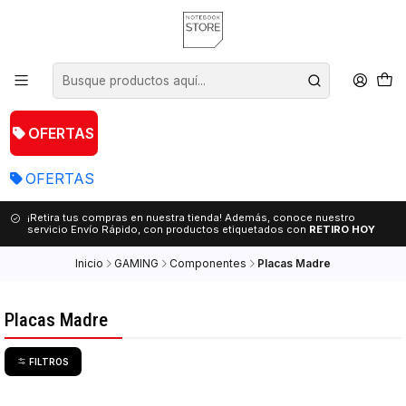
OFERTAS
OFERTAS
¡Retira tus compras en nuestra tienda! Además, conoce nuestro
servicio Envío Rápido, con productos etiquetados con
RETIRO HOY
Inicio
GAMING
Componentes
Placas Madre
Placas Madre
FILTROS