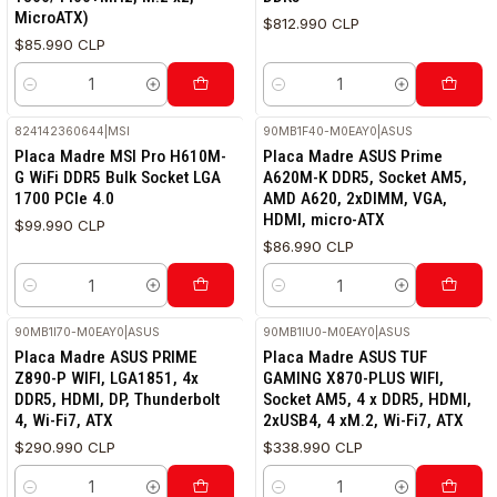
MicroATX)
$812.990 CLP
$85.990 CLP
Cantidad
Cantidad
824142360644
|
MSI
90MB1F40-M0EAY0
|
ASUS
Placa Madre MSI Pro H610M-
Placa Madre ASUS Prime
G WiFi DDR5 Bulk Socket LGA
A620M-K DDR5, Socket AM5,
1700 PCIe 4.0
AMD A620, 2xDIMM, VGA,
HDMI, micro-ATX
$99.990 CLP
$86.990 CLP
Cantidad
Cantidad
90MB1I70-M0EAY0
|
ASUS
90MB1IU0-M0EAY0
|
ASUS
Placa Madre ASUS PRIME
Placa Madre ASUS TUF
Z890-P WIFI, LGA1851, 4x
GAMING X870-PLUS WIFI,
DDR5, HDMI, DP, Thunderbolt
Socket AM5, 4 x DDR5, HDMI,
4, Wi-Fi7, ATX
2xUSB4, 4 xM.2, Wi-Fi7, ATX
$290.990 CLP
$338.990 CLP