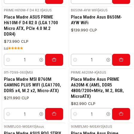
Cantidad
Cantidad
PRIME H610M-F D4 R2.0
|
ASUS
B650M-AYW WIFI
|
ASUS
RETIRO HOY
Placa Madre ASUS PRIME
Placa Madre Asus B650M-
H610M-F D4 R2.0 (LGA 1700
AYW WiFi
Micro ATX, PCle 4.0 M.2
$139.990 CLP
DDR4)
$73.990 CLP
5.0
Cantidad
Cantidad
911-7D99-060
|
MSI
PRIME A620M-K
|
ASUS
Placa Madre MSI B760M
Placa Madre Asus PRIME
GAMING PLUS WIFI (LGA1700,
A620M-K (AM5, DDR5
DDR5 x4, M.2 x2, Micro-ATX)
4800/7200+MHz, M.2, RGB,
MicroATX)
$211.990 CLP
$82.990 CLP
Cantidad
Cantidad
90MB1JG0-M0EAY0
|
Asus
90MB1LM0-M0EAY0
|
ASUS
Placa Madre ASUS ROG STRIX
Placa Madre Asus Prime