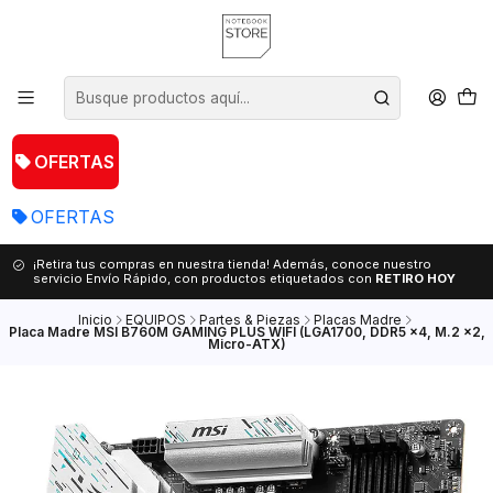
OFERTAS
OFERTAS
¡Retira tus compras en nuestra tienda! Además, conoce nuestro
servicio Envío Rápido, con productos etiquetados con
RETIRO HOY
Inicio
EQUIPOS
Partes & Piezas
Placas Madre
Placa Madre MSI B760M GAMING PLUS WIFI (LGA1700, DDR5 x4, M.2 x2,
Micro-ATX)