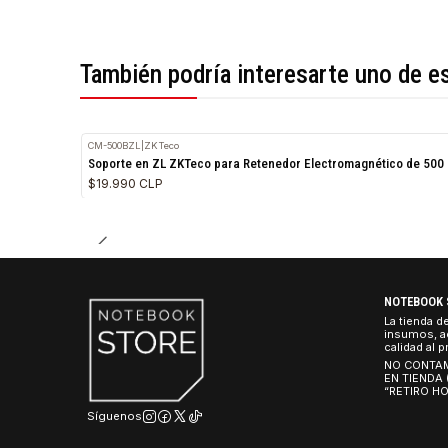
*Todas las imágenes son referenciales.
También podría interesarte uno 
CM-500BZL
|
ZKTeco
Soporte en ZL ZKTeco para Retenedor Electromagnético
$19.990 CLP
NO