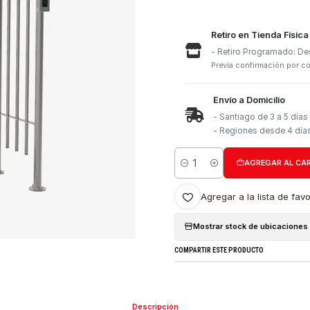
Retiro e
- Retiro
Previa con
Envío a 
- Santia
- Region
Cantidad
Agregar a l
Mostrar stock