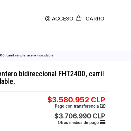
productos etiquetados con
RETIRO HOY
ACCESO
C
reccional FHT2400, carril simple, acero inoxidable.
 cuerpo entero bidireccional FHT2400, c
ero inoxidable.
$3.580.952
Pago con transfer
$3.706.990