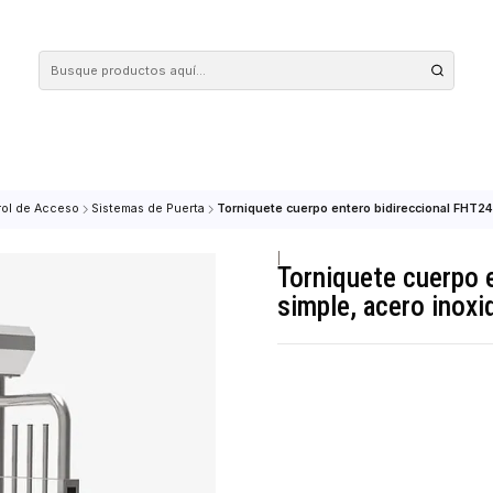
 tus compras en nuestra tienda! Además, conoce nuestro servicio Envío Rápido, con 
M
Control de Acceso
Sistemas de Puerta
Torniquete cuerpo entero bidi
|
Torniquete
simple, ac