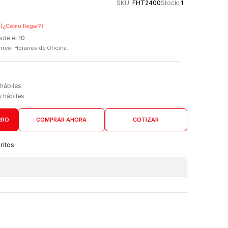
Otros medios de
SKU:
FHT240
n Tienda Física
(¿Cómo llegar?)
 Programado: Desde el
10
firmación por correo. Horarios de Oficina.
Domicilio
go de 3 a 5 días hábiles
es desde 4 días hábiles
AGREGAR AL CARRO
COMPRAR AHORA
COTIZAR
a lista de favoritos
 de ubicaciones