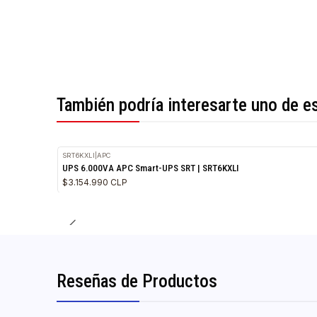
*Todas las imágenes son referenciales.
También podría interesarte uno 
SRT6KXLI
|
APC
UPS 6.000VA APC Smart-UPS SRT | SRT6KXLI
$3.154.990 CLP