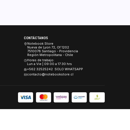
5.0
1 reseña
Ordenar por
Recién 
CONTÁCTANOS
es
Notebook Store
Nueva de Lyon 72, Of 1202
 y Seguridad
7510078 Santiago - Providencia
Región Metropolitana - Chile
Devoluciones.
Horas de trabajo:
Lun a Vie | 09:00 a 17:30 hrs
+562 32525242 SOLO WHATSAPP
contacto@notebookstore.cl