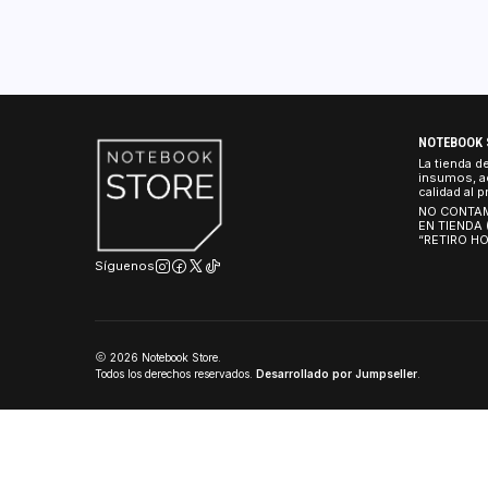
Reseñas de Productos
NO
La 
ins
cal
NO
EN
“R
Síguenos