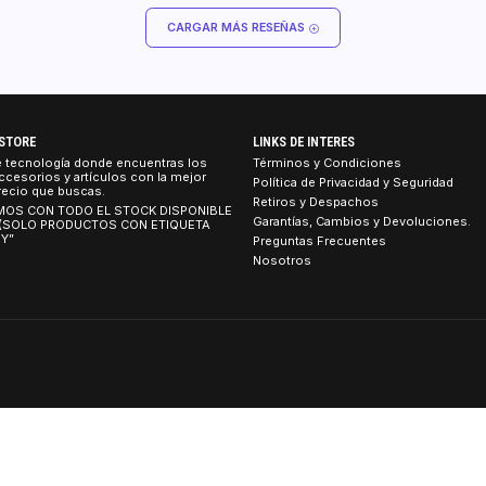
CARGAR MÁS RESEÑAS
TEBOOK STORE
LINKS DE INTERES
tienda de tecnología donde encuentras los
Términos y Condicion
umos, accesorios y artículos con la mejor
Política de Privacidad
idad al precio que buscas.
Retiros y Despachos
 CONTAMOS CON TODO EL STOCK DISPONIBLE
Garantías, Cambios y 
 TIENDA (SOLO PRODUCTOS CON ETIQUETA
ETIRO HOY”
Preguntas Frecuentes
Nosotros