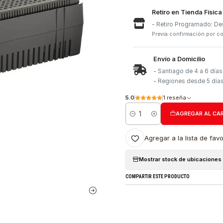
Retiro e
- Retiro
Previa con
Envío a 
- Santia
- Region
5.0
1 re
Cantidad
Agregar a l
Mostrar stock
COMPARTIR ESTE PRO