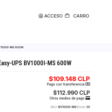
productos etiquetados con
RETIRO HOY
ACCESO
C
APC Easy-UPS BV1000I-MS 600W
0VA APC Easy-UPS BV1000I-MS 600W
$109.148
Pago con transfer
$112.990
Otros medios de