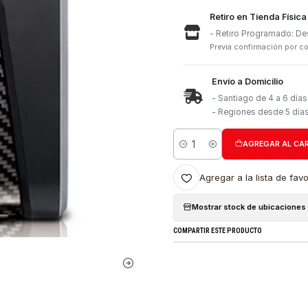
Retiro e
- Retiro
Previa con
Envío a 
- Santia
- Region
Cantidad
Agregar a l
Mostrar stock
COMPARTIR ESTE PRO