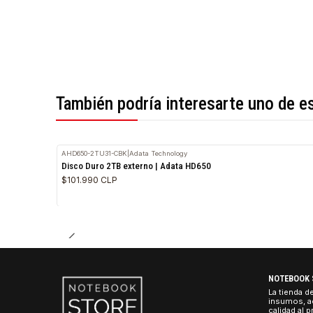
*Todas las imágenes son referenciales.
También podría interesarte uno 
AHD650-2TU31-CBK
|
Adata Technology
Disco Duro 2TB externo | Adata HD650
$101.990 CLP