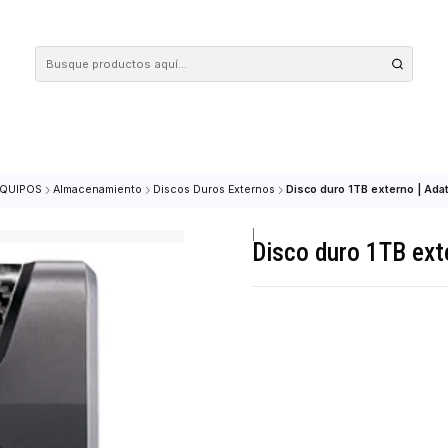
 tus compras en nuestra tienda! Además, conoce nuestro servicio Envío Rápido, con 
Inicio
EQUIPOS
Almacenamiento
Discos Duros Externos
Disco duro 1
|
Disco dur