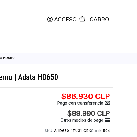
productos etiquetados con
RETIRO HOY
ACCESO
C
TB externo | Adata HD650
o 1TB externo | Adata HD650
$86.930
Pago con transfer
$89.990
Otros medios de