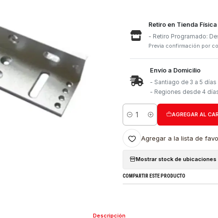
Retiro e
- Retiro
Previa con
Envío a 
- Santia
- Region
Cantidad
Agregar a l
Mostrar stock