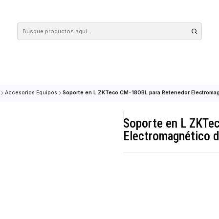
 tus compras en nuestra tienda! Además, conoce nuestro servicio Envío Rápido, con 
EQUIPOS
Accesorios Equipos
Soporte en L ZKTeco CM-180BL para Reten
|
Soporte e
Electroma