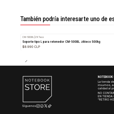
*Todas las imágenes son referenciales.
También podría interesarte uno 
CM-500BL
|
ZKTeco
Soporte tipo L para retenedor CM-500BL. zkteco 500kg
$8.990 CLP
NO