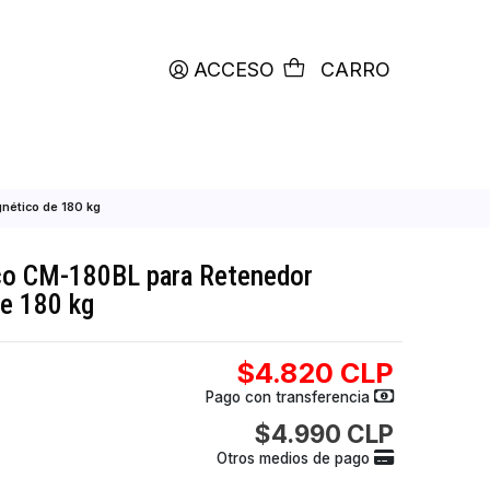
productos etiquetados con
RETIRO HOY
ACCESO
C
edor Electromagnético de 180 kg
n L ZKTeco CM-180BL para Retenedor
gnético de 180 kg
$4.820
Pago con transfer
$4.990