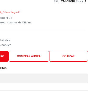
Otros medios de
SKU:
CM-180B
n Tienda Física
(¿Cómo llegar?)
 Programado: Desde el
07
firmación por correo. Horarios de Oficina.
Domicilio
go de 3 a 5 días hábiles
es desde 4 días hábiles
AGREGAR AL CARRO
COMPRAR AHORA
COTIZAR
a lista de favoritos
 de ubicaciones