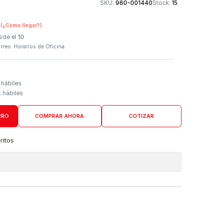
Otros medios de
SKU:
960-001440
n Tienda Física
(¿Cómo llegar?)
 Programado: Desde el
10
firmación por correo. Horarios de Oficina.
Domicilio
go de 4 a 6 días hábiles
es desde 5 días hábiles
AGREGAR AL CARRO
COMPRAR AHORA
COTIZAR
a lista de favoritos
 de ubicaciones