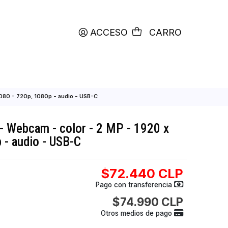
productos etiquetados con
RETIRO HOY
ACCESO
C
 2 MP - 1920 x 1080 - 720p, 1080p - audio - USB-C
RIO 300 - Webcam - color - 2 MP - 1920
p, 1080p - audio - USB-C
$72.440
Pago con transfer
$74.990