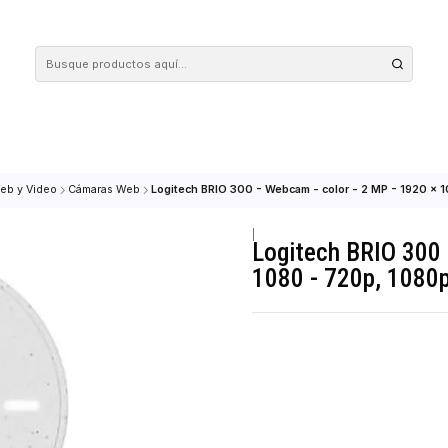
 tus compras en nuestra tienda! Además, conoce nuestro servicio Envío Rápido, con 
maras Web y Video
Cámaras Web
Logitech BRIO 300 - Webcam - color -
|
Logitech B
1080 - 720