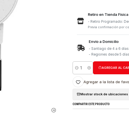
Retiro e
- Retiro
Previa con
Envío a 
- Santia
- Region
Cantidad
Agregar a l
Mostrar stock