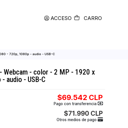
productos etiquetados con
RETIRO HOY
ACCESO
C
 2 MP - 1920 x 1080 - 720p, 1080p - audio - USB-C
RIO 300 - Webcam - color - 2 MP - 1920
p, 1080p - audio - USB-C
$69.542
Pago con transfer
$71.990