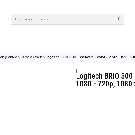
 tus compras en nuestra tienda! Además, conoce nuestro servicio Envío Rápido, con 
maras Web y Video
Cámaras Web
Logitech BRIO 300 - Webcam - color -
|
Logitech B
1080 - 720