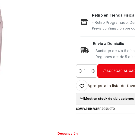
Retiro e
- Retiro
Previa con
Envío a 
- Santia
- Region
Cantidad
Agregar a l
Mostrar stock