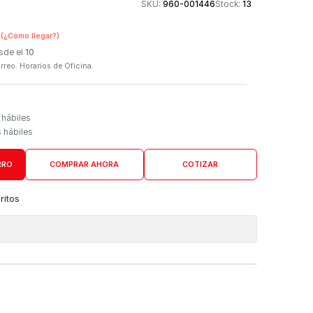
Otros medios de
SKU:
960-001446
n Tienda Física
(¿Cómo llegar?)
 Programado: Desde el
10
firmación por correo. Horarios de Oficina.
Domicilio
go de 4 a 6 días hábiles
es desde 5 días hábiles
AGREGAR AL CARRO
COMPRAR AHORA
COTIZAR
a lista de favoritos
 de ubicaciones