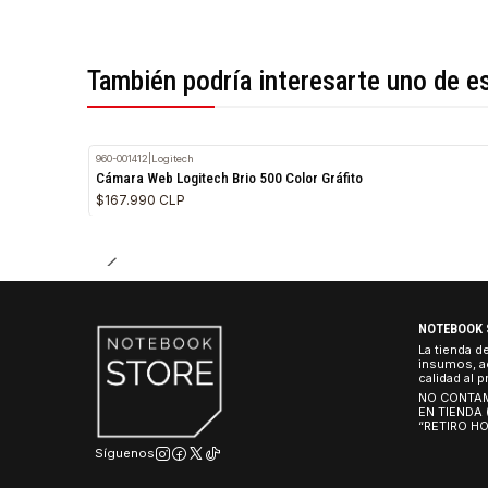
*Todas las imágenes son referenciales.
También podría interesarte uno 
960-001412
|
Logitech
Cámara Web Logitech Brio 500 Color Gráfito
$167.990 CLP
NO