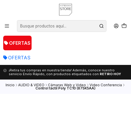
OFERTAS
OFERTAS
¡Retira tus compras en nuestra tienda! Además, conoce nuestro
servicio Envío Rápido, con productos etiquetados con
RETIRO HOY
Inicio
AUDIO & VIDEO
Cámaras Web y Video
Video Conferencia
Control táctil Poly TC10 (875K5AA)