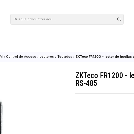
 tus compras en nuestra tienda! Además, conoce nuestro servicio Envío Rápido, con 
AD & COM
Control de Acceso
Lectores y Teclados
ZKTeco FR1200 - lec
|
ZKTeco FR1
RS-485