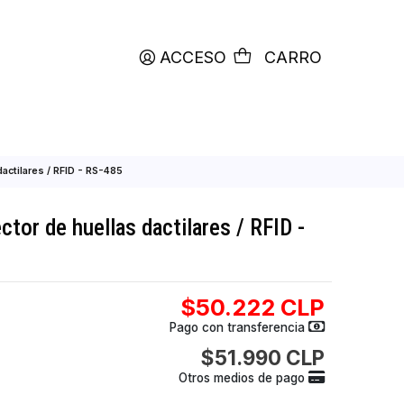
productos etiquetados con
RETIRO HOY
ACCESO
C
tor de huellas dactilares / RFID - RS-485
200 - lector de huellas dactilares / RFI
$50.222
Pago con transfer
$51.990