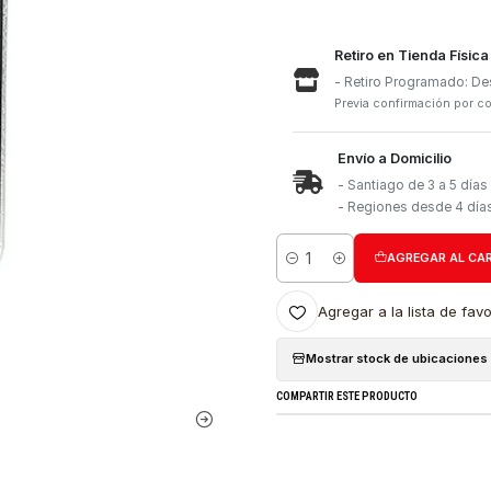
Retiro e
- Retiro
Previa con
Envío a 
- Santia
- Region
Cantidad
Agregar a l
Mostrar stock