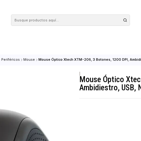
 tus compras en nuestra tienda! Además, conoce nuestro servicio Envío Rápido, con 
QUIPOS
Periféricos
Mouse
Mouse Óptico Xtech XTM-206, 3 Botones, 1
|
Mouse Ópt
Ambidiest