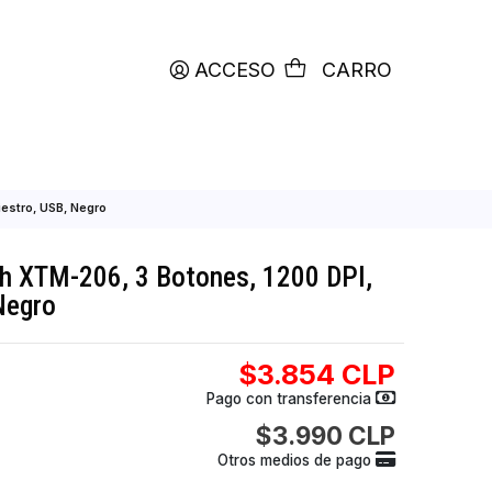
productos etiquetados con
RETIRO HOY
ACCESO
C
200 DPI, Ambidiestro, USB, Negro
ico Xtech XTM-206, 3 Botones, 1200 D
ro, USB, Negro
$3.854
Pago con transfer
$3.990