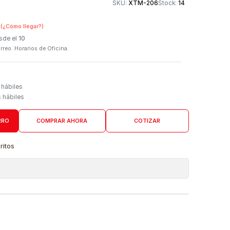
Otros medios de
SKU:
XTM-206
n Tienda Física
(¿Cómo llegar?)
 Programado: Desde el
10
firmación por correo. Horarios de Oficina.
Domicilio
go de 4 a 6 días hábiles
es desde 5 días hábiles
AGREGAR AL CARRO
COMPRAR AHORA
COTIZAR
a lista de favoritos
 de ubicaciones