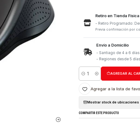
Retiro e
- Retiro
Previa con
Envío a 
- Santia
- Region
Cantidad
Agregar a l
Mostrar stock