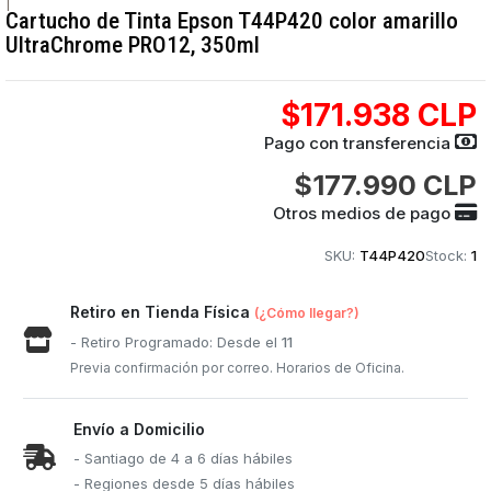
|
Cartucho de Tinta Epson T44P420 color amarillo
UltraChrome PRO12, 350ml
$171.938 CLP
Pago con transferencia
$177.990 CLP
Otros medios de pago
SKU:
T44P420
Stock:
1
Retiro en Tienda Física
(¿Cómo llegar?)
- Retiro Programado: Desde el
11
Previa confirmación por correo. Horarios de Oficina.
Envío a Domicilio
- Santiago de 4 a 6 días hábiles
- Regiones desde 5 días hábiles