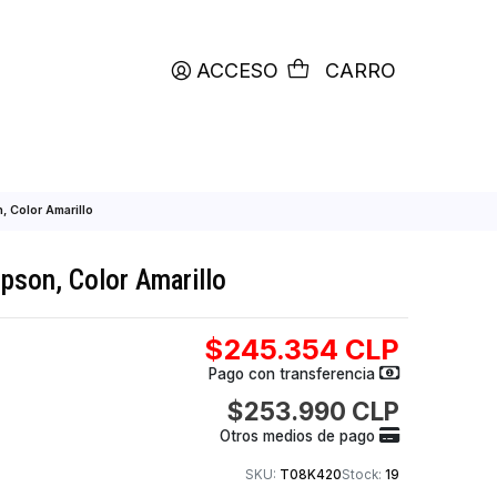
productos etiquetados con
RETIRO HOY
ACCESO
C
o de Tinta Epson, Color Amarillo
e Tinta Epson, Color Amarillo
$245.354
Pago con transfer
$253.990
Otros medios de