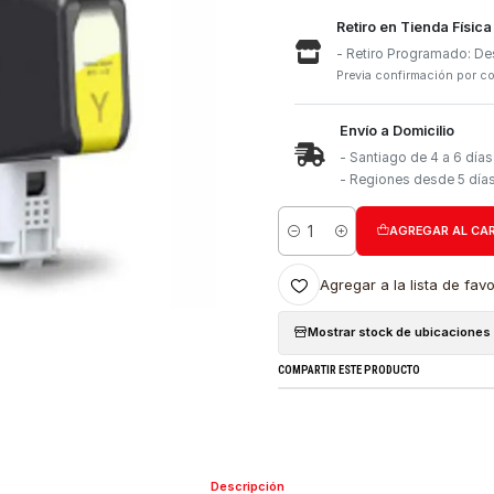
Retiro e
- Retiro
Previa con
Envío a 
- Santia
- Region
Cantidad
Agregar a l
Mostrar stock
COMPARTIR ESTE PRO