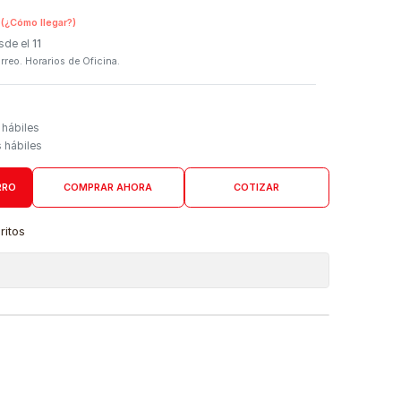
SKU:
T08K420
n Tienda Física
(¿Cómo llegar?)
 Programado: Desde el
11
firmación por correo. Horarios de Oficina.
Domicilio
go de 4 a 6 días hábiles
es desde 5 días hábiles
AGREGAR AL CARRO
COMPRAR AHORA
COTIZAR
a lista de favoritos
 de ubicaciones
DUCTO