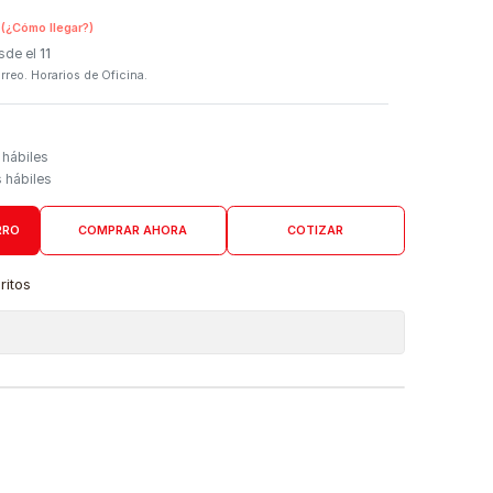
SKU:
T08K320
n Tienda Física
(¿Cómo llegar?)
 Programado: Desde el
11
firmación por correo. Horarios de Oficina.
Domicilio
go de 4 a 6 días hábiles
es desde 5 días hábiles
AGREGAR AL CARRO
COMPRAR AHORA
COTIZAR
a lista de favoritos
 de ubicaciones
DUCTO