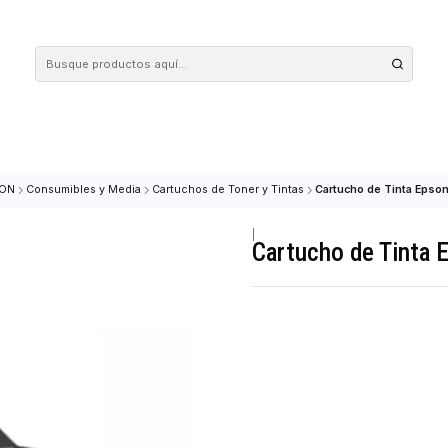
 tus compras en nuestra tienda! Además, conoce nuestro servicio Envío Rápido, con 
IMPRESION
Consumibles y Media
Cartuchos de Toner y Tintas
Cartuch
|
Cartucho 