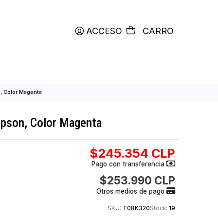
productos etiquetados con
RETIRO HOY
ACCESO
C
o de Tinta Epson, Color Magenta
de Tinta Epson, Color Magenta
$245.354
Pago con transfer
$253.990
Otros medios de