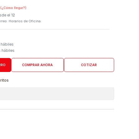
SKU:
20G05A
n Tienda Física
(¿Cómo llegar?)
 Programado: Desde el
12
firmación por correo. Horarios de Oficina.
Domicilio
go de 4 a 6 días hábiles
es desde 5 días hábiles
AGREGAR AL CARRO
COMPRAR AHORA
COTIZAR
a lista de favoritos
 de ubicaciones
DUCTO