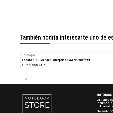
*Todas las imágenes son referenciales.
También podría interesarte uno 
20G08A
|
HP
Escaner HP ScanJet Enterprise Flow N6600 fnw1
$1.219.990 CLP