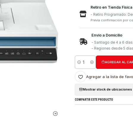
Retiro e
- Retiro
Previa con
Envío a 
- Santia
- Region
Cantidad
Agregar a l
Mostrar stock
COMPARTIR ESTE PRO