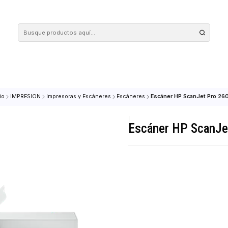
 tus compras en nuestra tienda! Además, conoce nuestro servicio Envío Rápido, con 
Inicio
IMPRESION
Impresoras y Escáneres
Escáneres
Escáner HP
|
Escáner H