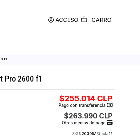
productos etiquetados con
RETIRO HOY
ACCESO
C
 ScanJet Pro 2600 f1
P ScanJet Pro 2600 f1
$255.014
Pago con transfer
$263.990
Otros medios de