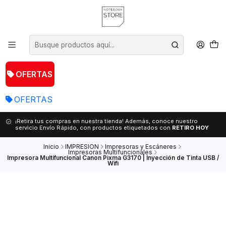
OFERTAS
OFERTAS
¡Retira tus compras en nuestra tienda! Además, conoce nuestro
servicio Envío Rápido, con productos etiquetados con
RETIRO HOY
Inicio
IMPRESION
Impresoras y Escáneres
Impresoras Multifuncionales
Impresora Multifuncional Canon Pixma G3170 | Inyección de Tinta USB /
Wifi