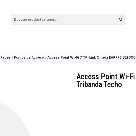
 tus compras en nuestra tienda! Además, conoce nuestro servicio Envío Rápido, con 
REDES
Redes
Puntos de Acceso
Access Point Wi-Fi 7 TP-Link Omad
|
Access Po
Tribanda 