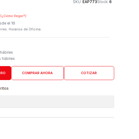
Otros medios de
SKU:
EAP773
n Tienda Física
(¿Cómo llegar?)
 Programado: Desde el
10
firmación por correo. Horarios de Oficina.
Domicilio
go de 3 a 5 días hábiles
es desde 4 días hábiles
AGREGAR AL CARRO
COMPRAR AHORA
COTIZAR
a lista de favoritos
 de ubicaciones