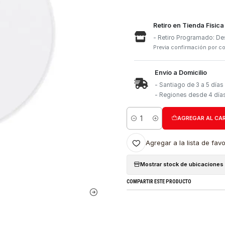
Retiro e
- Retiro
Previa con
Envío a 
- Santia
- Region
Cantidad
Agregar a l
Mostrar stock