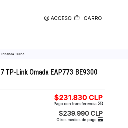
productos etiquetados con
RETIRO HOY
ACCESO
C
a EAP773 BE9300 Tribanda Techo
int Wi-Fi 7 TP-Link Omada EAP773 BE9
Techo
$231.830
Pago con transfer
$239.990