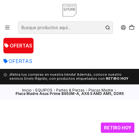
OFERTAS
OFERTAS
¡Retira tus compras en nuestra tienda! Además, conoce nuestro
servicio Envío Rápido, con productos etiquetados con
RETIRO HOY
Inicio
EQUIPOS
Partes & Piezas
Placas Madre
Placa Madre Asus Prime B650M-A, AX6 II AMD AM5, DDR5
RETIRO HOY