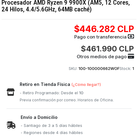
Procesador AMD Ryzen 9 9900X (AM5, 12 Cores,
24 Hilos, 4.4/5.6GHz, 64MB caché)
$446.282 CLP
Pago con transferencia
$461.990 CLP
Otros medios de pago
SKU:
100-100000662WOF
Stock:
1
Retiro en Tienda Física
(¿Cómo llegar?)
- Retiro Programado: Desde el
10
Previa confirmación por correo. Horarios de Oficina.
Envío a Domicilio
- Santiago de 3 a 5 días hábiles
- Regiones desde 4 días hábiles