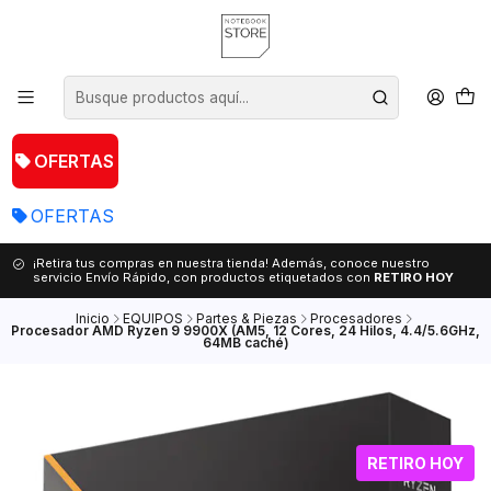
OFERTAS
OFERTAS
¡Retira tus compras en nuestra tienda! Además, conoce nuestro
servicio Envío Rápido, con productos etiquetados con
RETIRO HOY
Inicio
EQUIPOS
Partes & Piezas
Procesadores
Procesador AMD Ryzen 9 9900X (AM5, 12 Cores, 24 Hilos, 4.4/5.6GHz,
64MB caché)
RETIRO HOY