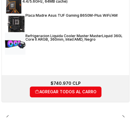
4.4/5.6GHz, 64MB caché)
Placa Madre Asus TUF Gaming B650M-Plus WiFi/AM
Refrigeracion Liquida Cooler Master MasterLiquid 360L
Core II ARGB, 360mm, Intel/AMD, Negro
$740.970 CLP
AGREGAR TODOS AL CARRO