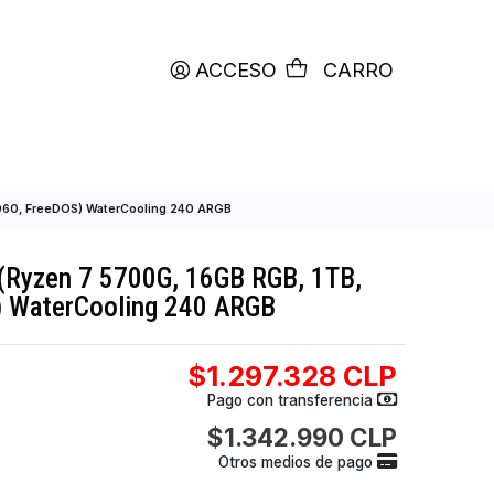
productos etiquetados con
RETIRO HOY
ACCESO
C
RGB, 1TB, RTX5060, FreeDOS) WaterCooling 240 ARGB
AMD-04 (Ryzen 7 5700G, 16GB RGB, 1T
FreeDOS) WaterCooling 240 ARGB
$1.297.328
Pago con transfer
$1.342.990