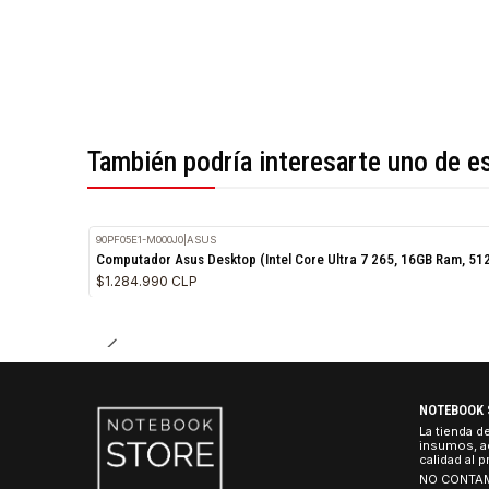
*Todas las imágenes son referenciales.
También podría interesarte uno 
90PF05E1-M000J0
|
ASUS
Computador Asus Desktop (Intel Core Ultra 7 265, 16GB
$1.284.990 CLP