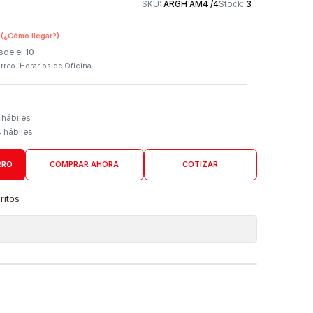
Otros medios de
SKU:
ARGH AM4 /4
n Tienda Física
(¿Cómo llegar?)
 Programado: Desde el
10
firmación por correo. Horarios de Oficina.
Domicilio
go de 4 a 6 días hábiles
es desde 5 días hábiles
AGREGAR AL CARRO
COMPRAR AHORA
COTIZAR
a lista de favoritos
 de ubicaciones