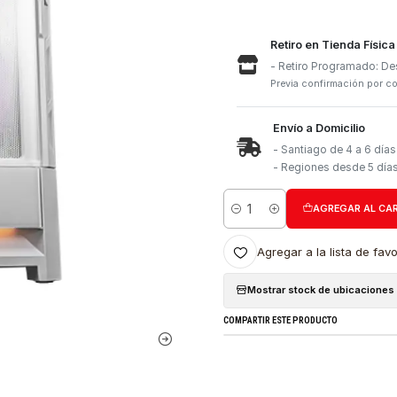
Retiro e
- Retiro
Previa con
Envío a 
- Santia
- Region
Cantidad
Agregar a l
Mostrar stock