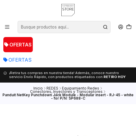
OFERTAS
OFERTAS
¡Retira tus compras en nuestra tienda! Además, conoce nuestro
servicio Envío Rápido, con productos etiquetados con
RETIRO HOY
Inicio
REDES
Equipamiento Redes
Conectores, Inyectores y Transceptores
Panduit NetKey Punchdown Jack Module - Modular insert - RJ-45 - white
- for P/N: SP688-C