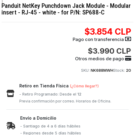
|
Panduit NetKey Punchdown Jack Module - Modular
insert - RJ-45 - white - for P/N: SP688-C
$3.854 CLP
Pago con transferencia
$3.990 CLP
Otros medios de pago
SKU:
NK688MWH
Stock:
20
Retiro en Tienda Física
(¿Cómo llegar?)
- Retiro Programado: Desde el
12
Previa confirmación por correo. Horarios de Oficina.
Envío a Domicilio
- Santiago de 4 a 6 días hábiles
- Regiones desde 5 días hábiles