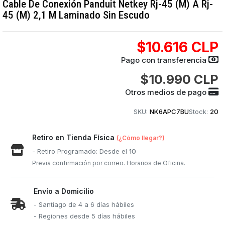
Cable De Conexión Panduit Netkey Rj-45 (M) A Rj-
45 (M) 2,1 M Laminado Sin Escudo
$10.616 CLP
Pago con transferencia
$10.990 CLP
Otros medios de pago
SKU:
NK6APC7BU
Stock:
20
Retiro en Tienda Física
(¿Cómo llegar?)
- Retiro Programado: Desde el
10
Previa confirmación por correo. Horarios de Oficina.
Envío a Domicilio
- Santiago de 4 a 6 días hábiles
- Regiones desde 5 días hábiles