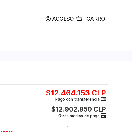
productos etiquetados con
RETIRO HOY
ACCESO
C
PAGO SO90156
0156
$12.464.153
Pago con transfer
$12.902.850
Otros medios de