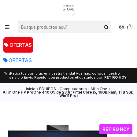
OFERTAS
OFERTAS
¡Retira tus compras en nuestra tienda! Además, conoce nuestro
servicio Envío Rápido, con productos etiquetados con
RETIRO HOY
Inicio
EQUIPOS
Computadores
All in One
All in One HP ProOne 440 G9 de 23.8“ (Intel Core i5, 16GB Ram, 1TB SSD,
Win11 Pro)
RETIRO HOY