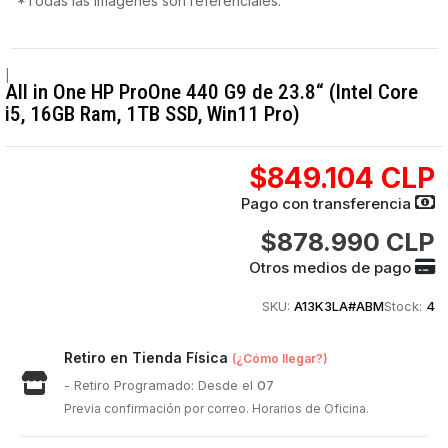
*Todas las imágenes son referenciales.
|
All in One HP ProOne 440 G9 de 23.8“ (Intel Core
i5, 16GB Ram, 1TB SSD, Win11 Pro)
$849.104 CLP
Pago con transferencia
$878.990 CLP
Otros medios de pago
SKU:
A13K3LA#ABM
Stock:
4
Retiro en Tienda Física
(¿Cómo llegar?)
- Retiro Programado: Desde el
07
Previa confirmación por correo. Horarios de Oficina.