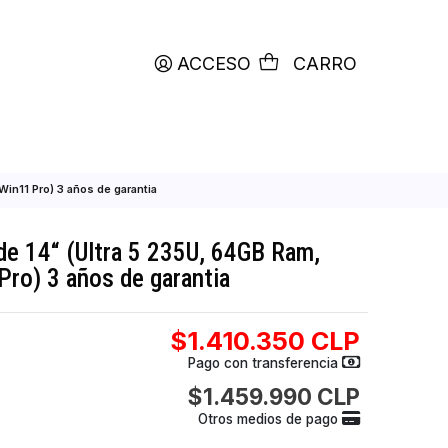
productos etiquetados con
RETIRO HOY
ACCESO
C
Ram, 512GB SSD, Win11 Pro) 3 años de garantia
ell Pro de 14“ (Ultra 5 235U, 64GB Ram
, Win11 Pro) 3 años de garantia
$1.410.350
Pago con transfer
$1.459.990