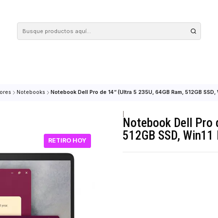
 tus compras en nuestra tienda! Además, conoce nuestro servicio Envío Rápido, con 
omputadores
Notebooks
Notebook Dell Pro de 14“ (Ultra 5 235U, 64GB 
|
Notebook D
512GB SSD
RETIRO HOY