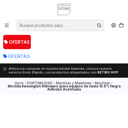
OFERTAS
OFERTAS
¡Retira tus compras en nuestra tienda! Además, conoce nuestro
servicio Envío Rápido, con productos etiquetados con
RETIRO HOY
Inicio
PORTABILIDAD
Mochilas y Maletines
Mochilas
Mochila Kensington Kilimajaro (para equipos de hasta 15.6“) Negra
Antirobo Acolchada