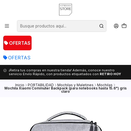
OFERTAS
OFERTAS
¡Retira tus compras en nuestra tienda! Además, conoce nuestro
servicio Envío Rápido, con productos etiquetados con
RETIRO HOY
Inicio
PORTABILIDAD
Mochilas y Maletines
Mochilas
Mochila Xiaomi Commuter Backpack (para notebooks hasta 15.6") gris
claro