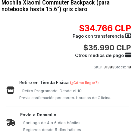
Mochila Xiaomi Commuter Backpack (para
notebooks hasta 15.6") gris claro
$34.766 CLP
Pago con transferencia
$35.990 CLP
Otros medios de pago
SKU:
31383
Stock:
18
Retiro en Tienda Física
(¿Cómo llegar?)
- Retiro Programado: Desde el
10
Previa confirmación por correo. Horarios de Oficina.
Envío a Domicilio
- Santiago de 4 a 6 días hábiles
- Regiones desde 5 días hábiles