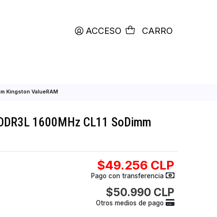
productos etiquetados con
RETIRO HOY
ACCESO
C
MHz CL11 SoDimm Kingston ValueRAM
Ram 8GB DDR3L 1600MHz CL11 SoDimm
ValueRAM
$49.256
Pago con transfer
$50.990