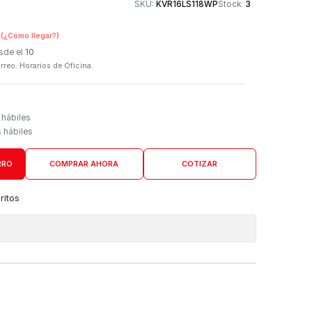
Otros medios de
SKU:
KVR16LS118WP
n Tienda Física
(¿Cómo llegar?)
 Programado: Desde el
10
firmación por correo. Horarios de Oficina.
Domicilio
go de 4 a 6 días hábiles
es desde 5 días hábiles
AGREGAR AL CARRO
COMPRAR AHORA
COTIZAR
a lista de favoritos
 de ubicaciones