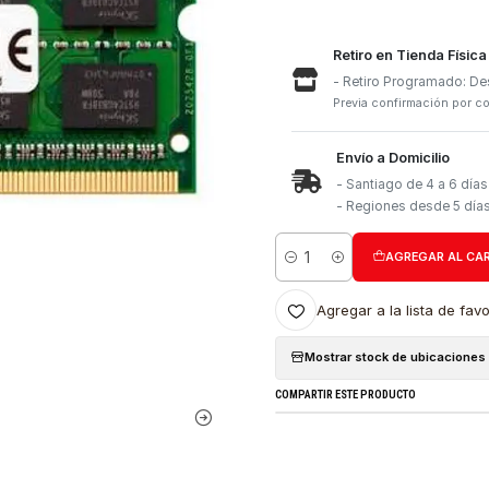
Retiro e
- Retiro
Previa con
Envío a 
- Santia
- Region
Cantidad
Agregar a l
Mostrar stock