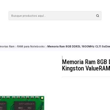
 tus compras en nuestra tienda! Además, conoce nuestro servicio Envío Rápido, con 
POS
Memorias Ram
RAM para Notebooks
Memoria Ram 8GB DDR3L 1600
|
Memoria 
Kingston 