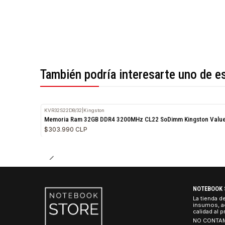
*Todas las imágenes son referenciales.
También podría interesarte uno 
KVR32S22D8/32
|
Kingston
Memoria Ram 32GB DDR4 3200MHz CL22 SoDimm Kingst
$303.990 CLP