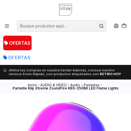
OFERTAS
OFERTAS
¡Retira tus compras en nuestra tienda! Además, conoce nuestro
servicio Envío Rápido, con productos etiquetados con
RETIRO HOY
Inicio
AUDIO & VIDEO
Audio
Parlantes
Parlante Klip Xtreme ZoundFire KBS-250BK LED Flame Lights