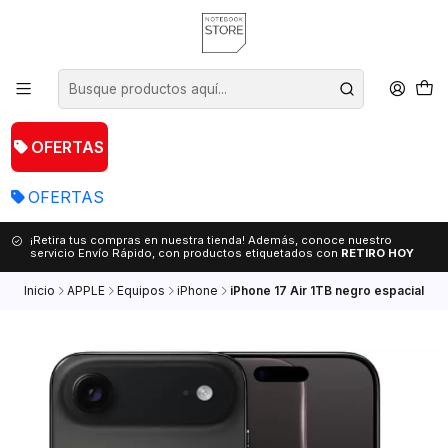
OFERTAS
OFERTAS
¡Retira tus compras en nuestra tienda! Además, conoce nuestro
servicio Envío Rápido, con productos etiquetados con
RETIRO HOY
Inicio
APPLE
Equipos
iPhone
iPhone 17 Air 1TB negro espacial