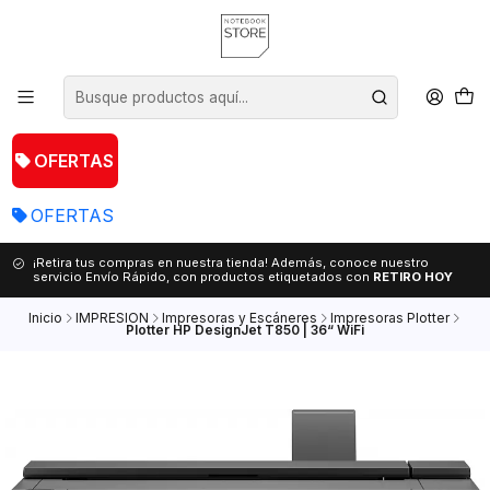
OFERTAS
OFERTAS
¡Retira tus compras en nuestra tienda! Además, conoce nuestro
servicio Envío Rápido, con productos etiquetados con
RETIRO HOY
Inicio
IMPRESION
Impresoras y Escáneres
Impresoras Plotter
Plotter HP DesignJet T850 | 36“ WiFi