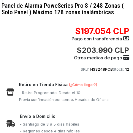
|
Panel de Alarma PoweSeries Pro 8 / 248 Zonas (
Solo Panel ) Máximo 128 zonas inalámbricas
$197.054 CLP
Pago con transferencia
$203.990 CLP
Otros medios de pago
SKU:
HS3248PCB
Stock:
12
Retiro en Tienda Física
(¿Cómo llegar?)
- Retiro Programado: Desde el
10
Previa confirmación por correo. Horarios de Oficina.
Envío a Domicilio
- Santiago de 3 a 5 días hábiles
- Regiones desde 4 días hábiles