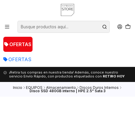
OFERTAS
OFERTAS
¡Retira tus compras en nuestra tienda! Además, conoce nuestro
servicio Envío Rápido, con productos etiquetados con
RETIRO HOY
Inicio
EQUIPOS
Almacenamiento
Discos Duros Internos
Disco SSD 480GB interno | HPE 2.5“ Sata 3