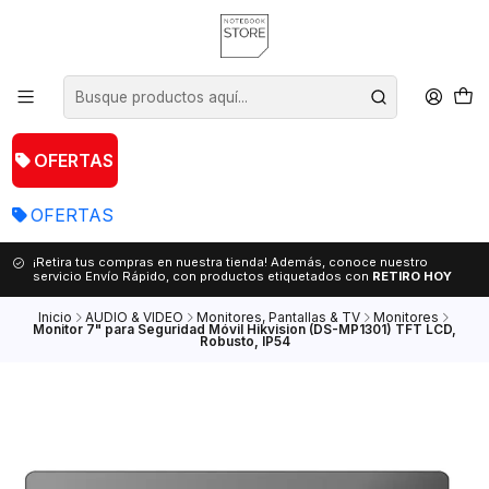
OFERTAS
OFERTAS
¡Retira tus compras en nuestra tienda! Además, conoce nuestro
servicio Envío Rápido, con productos etiquetados con
RETIRO HOY
Inicio
AUDIO & VIDEO
Monitores, Pantallas & TV
Monitores
Monitor 7" para Seguridad Móvil Hikvision (DS-MP1301) TFT LCD,
Robusto, IP54