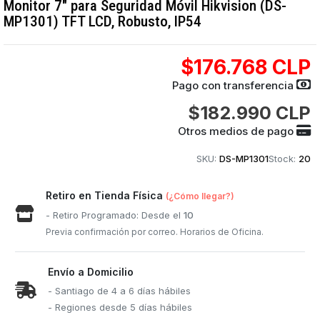
Monitor 7" para Seguridad Móvil Hikvision (DS-
MP1301) TFT LCD, Robusto, IP54
$176.768 CLP
Pago con transferencia
$182.990 CLP
Otros medios de pago
SKU:
DS-MP1301
Stock:
20
Retiro en Tienda Física
(¿Cómo llegar?)
- Retiro Programado: Desde el
10
Previa confirmación por correo. Horarios de Oficina.
Envío a Domicilio
- Santiago de 4 a 6 días hábiles
- Regiones desde 5 días hábiles