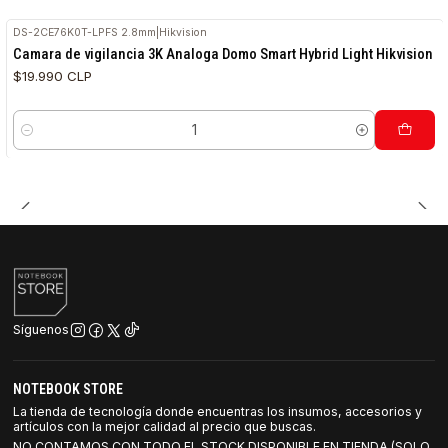
DS-2CE76K0T-LPFS 2.8mm
|
Hikvision
Camara de vigilancia 3K Analoga Domo Smart Hybrid Light Hikvision
$19.990 CLP
Cantidad
Síguenos
NOTEBOOK STORE
La tienda de tecnología donde encuentras los insumos, accesorios y
artículos con la mejor calidad al precio que buscas.
NO CONTAMOS CON TODO EL STOCK DISPONIBLE EN TIENDA (SOLO