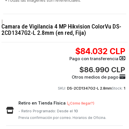
*Todas las imágenes son referenciales.
|
Camara de Vigilancia 4 MP Hikvision ColorVu DS-
2CD1347G2-L 2.8mm (en red, Fija)
$84.032 CLP
Pago con transferencia
$86.990 CLP
Otros medios de pago
SKU:
DS-2CD1347G2-L 2.8mm
Stock:
1
Retiro en Tienda Física
(¿Cómo llegar?)
- Retiro Programado: Desde el
10
Previa confirmación por correo. Horarios de Oficina.