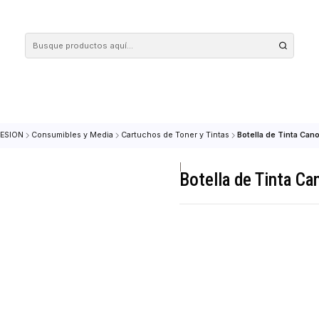
 tus compras en nuestra tienda! Además, conoce nuestro servicio Envío Rápido, con 
io
IMPRESION
Consumibles y Media
Cartuchos de Toner y Tintas
Bote
|
Botella de