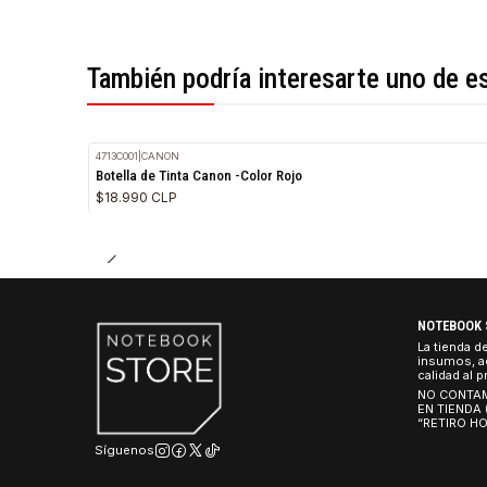
*Todas las imágenes son referenciales.
También podría interesarte uno 
4713C001
|
CANON
Botella de Tinta Canon -Color Rojo
$18.990 CLP
NO