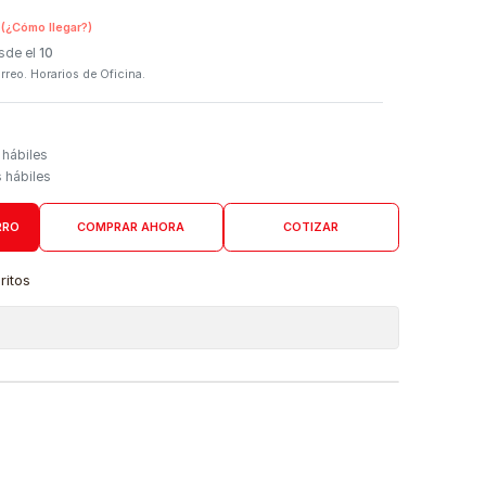
SKU:
4704C001
n Tienda Física
(¿Cómo llegar?)
 Programado: Desde el
10
firmación por correo. Horarios de Oficina.
Domicilio
go de 4 a 6 días hábiles
es desde 5 días hábiles
AGREGAR AL CARRO
COMPRAR AHORA
COTIZAR
a lista de favoritos
 de ubicaciones
DUCTO