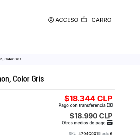
productos etiquetados con
RETIRO HOY
ACCESO
C
lla de Tinta Canon, Color Gris
 Tinta Canon, Color Gris
$18.344
Pago con transfer
$18.990
Otros medios de