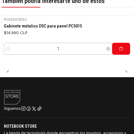
También podría interesarte uno de estos
PC5003C
|
DSC
Gabinete metalico DSC para panel PC5015
$14.990 CLP
Cantidad
Síguenos
NOTEBOOK STORE
La tienda de tecnología donde encuentras los insumos, accesorios y