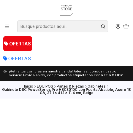
OFERTAS
OFERTAS
¡Retira tus compras en nuestra tienda! Además, conoce nuestro
servicio Envío Rápido, con productos etiquetados con
RETIRO HOY
Inicio
EQUIPOS
Partes & Piezas
Gabinetes
Gabinete DSC PowerSeries Pro HSC3010C con Puerta Abatible, Acero 18
GA, 37.1 x 41.1 x 11.4 cm, Beige