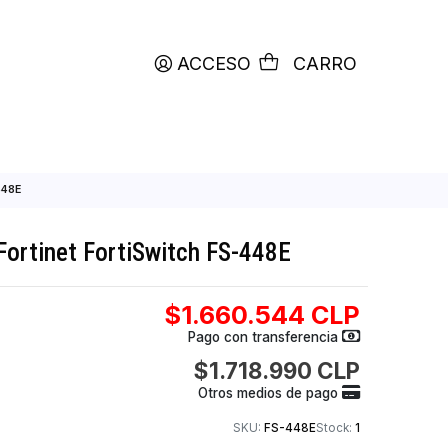
productos etiquetados con
RETIRO HOY
ACCESO
C
 FortiSwitch FS-448E
puertos Fortinet FortiSwitch FS-448E
$1.660.544
Pago con transfer
$1.718.990
Otros medios de