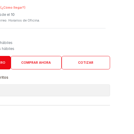
SKU:
FS-448
n Tienda Física
(¿Cómo llegar?)
 Programado: Desde el
10
firmación por correo. Horarios de Oficina.
Domicilio
go de 3 a 5 días hábiles
es desde 4 días hábiles
AGREGAR AL CARRO
COMPRAR AHORA
COTIZAR
a lista de favoritos
 de ubicaciones
DUCTO