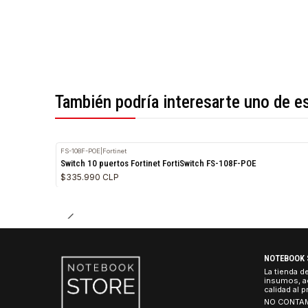
*Todas las imágenes son referenciales.
También podría interesarte uno 
FS-108F-POE
|
Fortinet
Switch 10 puertos Fortinet FortiSwitch FS-108F-POE
$335.990 CLP