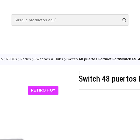
 tus compras en nuestra tienda! Además, conoce nuestro servicio Envío Rápido, con 
Inicio
REDES
Redes
Switches & Hubs
Switch 48 puertos Fortinet
|
Switch 48 
RETIRO HOY