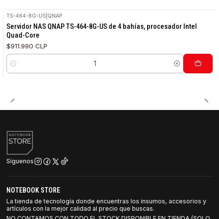
TS-464-8G-US
|
QNAP
Servidor NAS QNAP TS-464-8G-US de 4 bahías, procesador Intel
Quad-Core
$911.990 CLP
Cantidad
Síguenos
NOTEBOOK STORE
La tienda de tecnología donde encuentras los insumos, accesorios y
artículos con la mejor calidad al precio que buscas.
NO CONTAMOS CON TODO EL STOCK DISPONIBLE EN TIENDA (SOLO