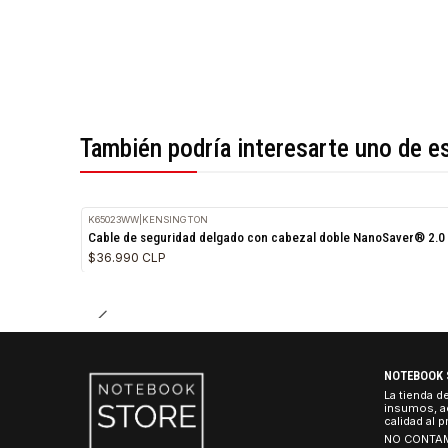
*Todas las imágenes son referenciales.
También podría interesarte uno 
K65023WW
|
KENSINGTON
Cable de seguridad delgado con cabezal doble NanoSav
$36.990 CLP