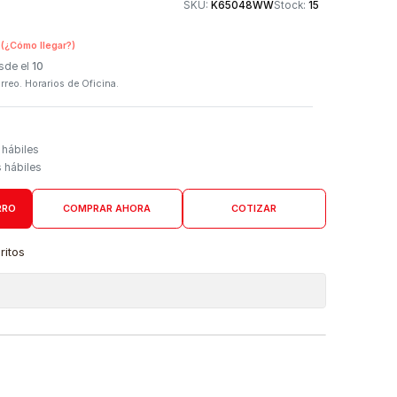
Otros medios de
SKU:
K65048WW
n Tienda Física
(¿Cómo llegar?)
 Programado: Desde el
10
firmación por correo. Horarios de Oficina.
Domicilio
go de 4 a 6 días hábiles
es desde 5 días hábiles
AGREGAR AL CARRO
COMPRAR AHORA
COTIZAR
a lista de favoritos
 de ubicaciones