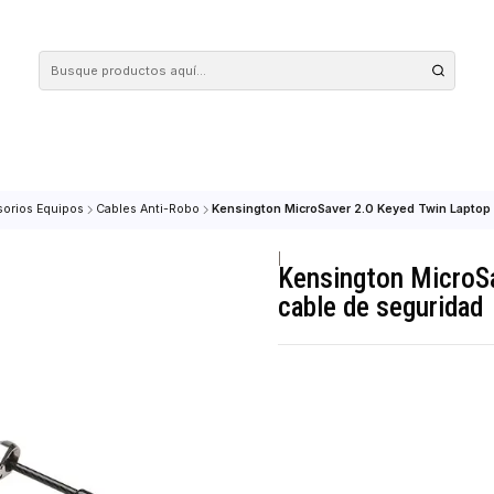
 tus compras en nuestra tienda! Además, conoce nuestro servicio Envío Rápido, con 
S
Accesorios Equipos
Cables Anti-Robo
Kensington MicroSaver 2.0 Ke
|
Kensingto
cable de s