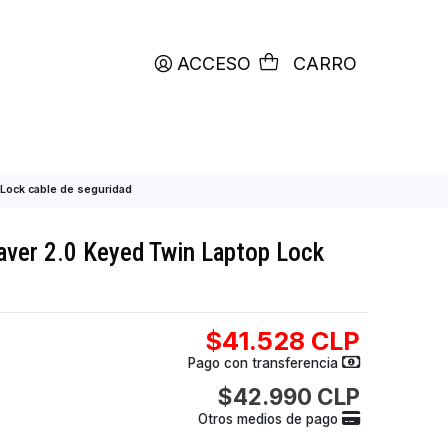
productos etiquetados con
RETIRO HOY
ACCESO
C
yed Twin Laptop Lock cable de seguridad
n MicroSaver 2.0 Keyed Twin Laptop Loc
eguridad
$41.528
Pago con transfer
$42.990