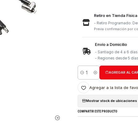
Retiro e
- Retiro
Previa con
Envío a 
- Santia
- Region
Cantidad
Agregar a l
Mostrar stock