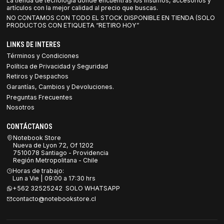
La tienda de tecnología donde encuentras los insumos, accesorios y
artículos con la mejor calidad al precio que buscas.
NO CONTAMOS CON TODO EL STOCK DISPONIBLE EN TIENDA (SOLO
PRODUCTOS CON ETIQUETA “RETIRO HOY”
LINKS DE INTERES
Términos y Condiciones
Política de Privacidad y Seguridad
Retiros y Despachos
Garantías, Cambios y Devoluciones.
Preguntas Frecuentes
Nosotros
CONTÁCTANOS
Notebook Store
Nueva de Lyon 72, Of 1202
7510078 Santiago - Providencia
Región Metropolitana - Chile
Horas de trabajo:
Lun a Vie | 09:00 a 17:30 hrs
+562 32525242 SOLO WHATSAPP
contacto@notebookstore.cl