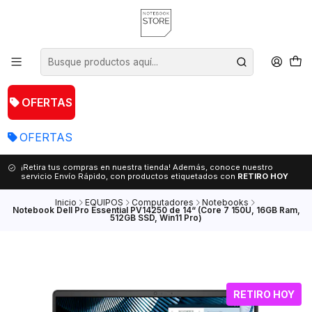
OFERTAS
OFERTAS
¡Retira tus compras en nuestra tienda! Además, conoce nuestro
servicio Envío Rápido, con productos etiquetados con
RETIRO HOY
Inicio
EQUIPOS
Computadores
Notebooks
Notebook Dell Pro Essential PV14250 de 14“ (Core 7 150U, 16GB Ram,
512GB SSD, Win11 Pro)
RETIRO HOY