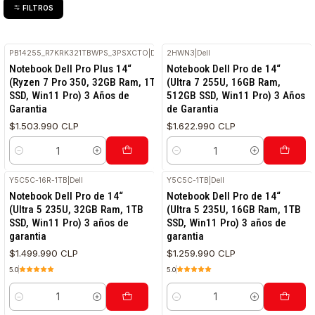
FILTROS
PB14255_R7KRK321TBWPS_3PSXCTO
|
Dell
2HWN3
|
Dell
Notebook Dell Pro Plus 14“
Notebook Dell Pro de 14“
(Ryzen 7 Pro 350, 32GB Ram, 1TB
(Ultra 7 255U, 16GB Ram,
SSD, Win11 Pro) 3 Años de
512GB SSD, Win11 Pro) 3 Años
Garantia
de Garantia
$1.503.990 CLP
$1.622.990 CLP
Cantidad
Cantidad
Y5C5C-16R-1TB
|
Dell
Y5C5C-1TB
|
Dell
RETIRO HOY
RETIRO HOY
Notebook Dell Pro de 14“
Notebook Dell Pro de 14“
(Ultra 5 235U, 32GB Ram, 1TB
(Ultra 5 235U, 16GB Ram, 1TB
SSD, Win11 Pro) 3 años de
SSD, Win11 Pro) 3 años de
garantia
garantia
$1.499.990 CLP
$1.259.990 CLP
5.0
5.0
Cantidad
Cantidad