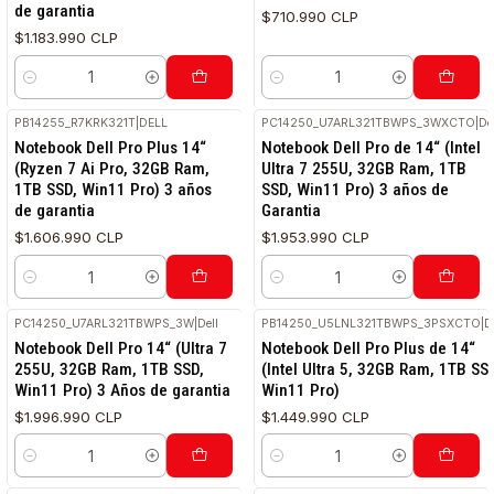
de garantia
$710.990 CLP
$1.183.990 CLP
Cantidad
Cantidad
PB14255_R7KRK321T
|
DELL
PC14250_U7ARL321TBWPS_3WXCTO
|
De
Notebook Dell Pro Plus 14“
Notebook Dell Pro de 14“ (Intel
(Ryzen 7 Ai Pro, 32GB Ram,
Ultra 7 255U, 32GB Ram, 1TB
1TB SSD, Win11 Pro) 3 años
SSD, Win11 Pro) 3 años de
de garantia
Garantia
$1.606.990 CLP
$1.953.990 CLP
Cantidad
Cantidad
PC14250_U7ARL321TBWPS_3W
|
Dell
PB14250_U5LNL321TBWPS_3PSXCTO
|
D
Notebook Dell Pro 14“ (Ultra 7
Notebook Dell Pro Plus de 14“
255U, 32GB Ram, 1TB SSD,
(Intel Ultra 5, 32GB Ram, 1TB SS
Win11 Pro) 3 Años de garantia
Win11 Pro)
$1.996.990 CLP
$1.449.990 CLP
Cantidad
Cantidad