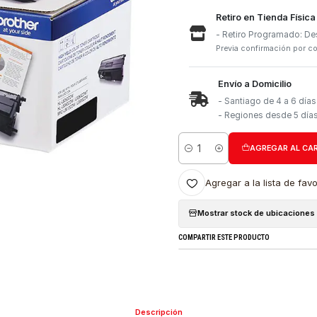
Retiro e
- Retiro
Previa con
Envío a 
- Santia
- Region
Cantidad
Agregar a l
Mostrar stock
COMPARTIR ESTE PRO