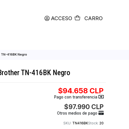
productos etiquetados con
RETIRO HOY
ACCESO
C
 de toner Brother TN-416BK Negro
de toner Brother TN-416BK Negro
$94.658
Pago con transfer
$97.990
Otros medios de