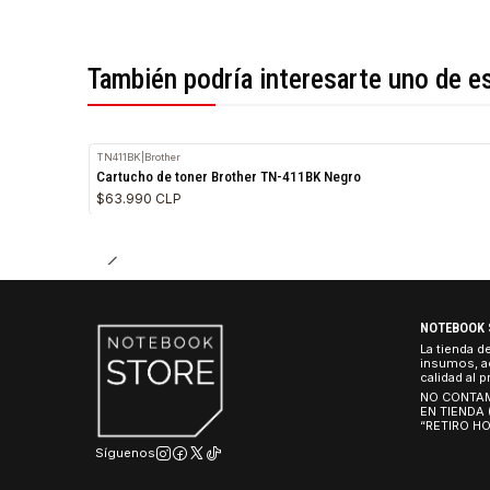
*Todas las imágenes son referenciales.
También podría interesarte uno 
TN411BK
|
Brother
Cartucho de toner Brother TN-411BK Negro
$63.990 CLP
NO