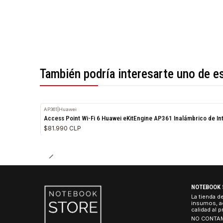
*Todas las imágenes son referenciales.
También podría interesarte uno 
AP361
|
Huawei
Access Point Wi-Fi 6 Huawei eKitEngine AP361 Inalámbri
$81.990 CLP