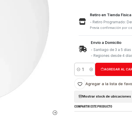
Retiro e
- Retiro
Previa con
Envío a 
- Santia
- Region
Cantidad
Agregar a l
Mostrar stock