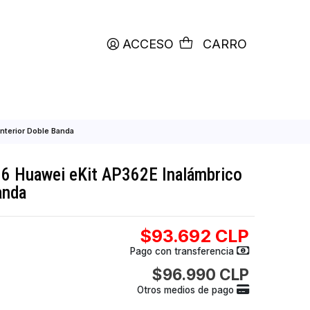
productos etiquetados con
RETIRO HOY
ACCESO
C
 Inalámbrico de Interior Doble Banda
int Wi-Fi 6 Huawei eKit AP362E Inalámb
r Doble Banda
$93.692
Pago con transfer
$96.990