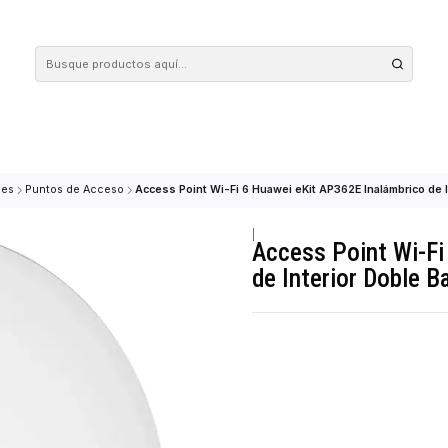
 tus compras en nuestra tienda! Además, conoce nuestro servicio Envío Rápido, con 
ES
Redes
Puntos de Acceso
Access Point Wi-Fi 6 Huawei eKit AP362E
|
Access Po
de Interio